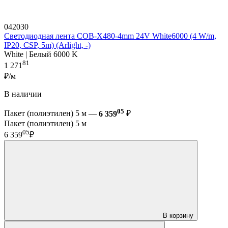
042030
Светодиодная лента COB-X480-4mm 24V White6000 (4 W/m,
IP20, CSP, 5m) (Arlight, -)
White | Белый 6000 K
81
1 271
₽/м
В наличии
05
Пакет (полиэтилен) 5 м —
6 359
₽
Пакет (полиэтилен) 5 м
05
6 359
₽
В корзину