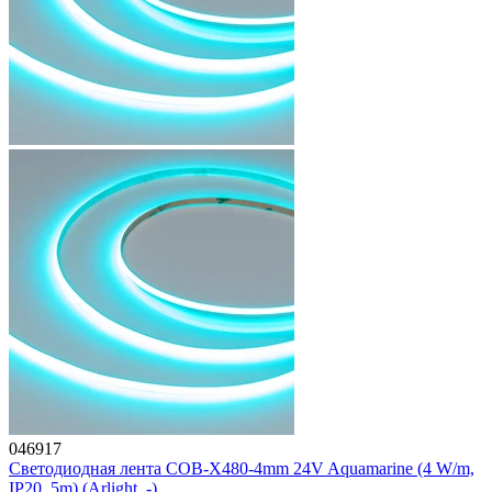
046917
Светодиодная лента COB-X480-4mm 24V Aquamarine (4 W/m,
IP20, 5m) (Arlight, -)