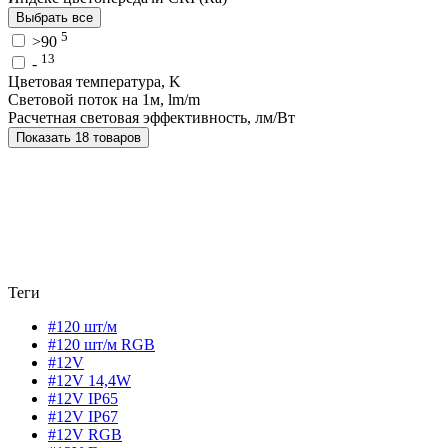
Выбрать все
5
>90
13
-
Цветовая температура, K
Световой поток на 1м, lm/m
Расчетная световая эффективность, лм/Вт
Показать 18 товаров
Теги
#120 шт/м
#120 шт/м RGB
#12V
#12V 14,4W
#12V IP65
#12V IP67
#12V RGB