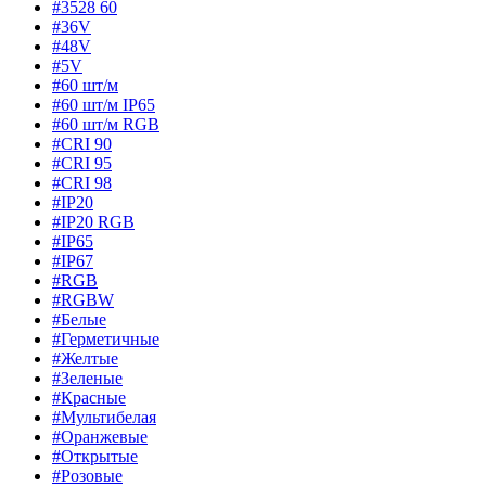
#3528 60
#36V
#48V
#5V
#60 шт/м
#60 шт/м IP65
#60 шт/м RGB
#CRI 90
#CRI 95
#CRI 98
#IP20
#IP20 RGB
#IP65
#IP67
#RGB
#RGBW
#Белые
#Герметичные
#Желтые
#Зеленые
#Красные
#Мультибелая
#Оранжевые
#Открытые
#Розовые