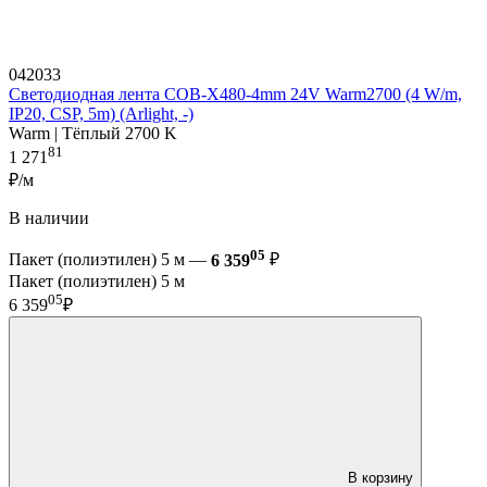
042033
Светодиодная лента COB-X480-4mm 24V Warm2700 (4 W/m,
IP20, CSP, 5m) (Arlight, -)
Warm | Тёплый 2700 K
81
1 271
₽/м
В наличии
05
Пакет (полиэтилен) 5 м —
6 359
₽
Пакет (полиэтилен) 5 м
05
6 359
₽
В корзину