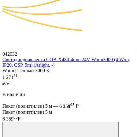
042032
Светодиодная лента COB-X480-4mm 24V Warm3000 (4 W/m,
IP20, CSP, 5m) (Arlight, -)
Warm | Тёплый 3000 K
81
1 271
₽/м
В наличии
05
Пакет (полиэтилен) 5 м —
6 359
₽
Пакет (полиэтилен) 5 м
05
6 359
₽