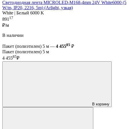
Светодиодная лента MICROLED-M168-4mm 24V White6000 (5
W/m, IP20, 2216, 5m) (Arlight, узкая)
White | Белый 6000 K
17
891
₽/м
В наличии
85
Пакет (полиэтилен) 5 м —
4 455
₽
Пакет (полиэтилен) 5 м
85
4 455
₽
В корзину