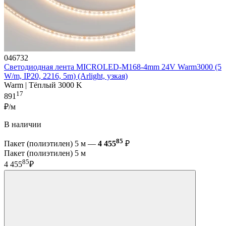
046732
Светодиодная лента MICROLED-M168-4mm 24V Warm3000 (5
W/m, IP20, 2216, 5m) (Arlight, узкая)
Warm | Тёплый 3000 K
17
891
₽/м
В наличии
85
Пакет (полиэтилен) 5 м —
4 455
₽
Пакет (полиэтилен) 5 м
85
4 455
₽