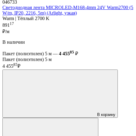
046733
Светодиодная лента MICROLED-M168-4mm 24V Warm2700 (5
W/m, IP20, 2216, 5m) (Arlight, узкая)
Warm | Тёплый 2700 K
17
891
₽/м
В наличии
85
Пакет (полиэтилен) 5 м —
4 455
₽
Пакет (полиэтилен) 5 м
85
4 455
₽
В корзину