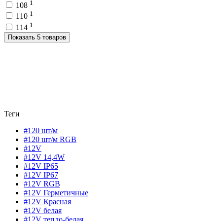
1
108
1
110
1
114
Показать 5 товаров
Теги
#120 шт/м
#120 шт/м RGB
#12V
#12V 14,4W
#12V IP65
#12V IP67
#12V RGB
#12V Герметичные
#12V Красная
#12V белая
#12V тепло-белая