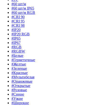
#60 шт/м
#60 шт/м IP65
#60 шт/м RGB
#CRI 90
#CRI 95
#CRI 98
#IP20
#IP20 RGB
#IP65
#IP67
#RGB
#RGBW
#Белые
#Герметичные
#Желтые
#Зеленые
#Красные
#Мультибелая
#Оранжевые
#Открытые
#Розовые
#Синие
#Узкие
#Широкие