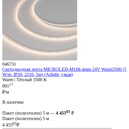
046731
Светодиодная лента MICROLED-M168-4mm 24V Warm3500 (5
W/m, IP20, 2216, 5m) (Arlight, узкая)
Warm | Тёплый 3500 K
17
891
₽/м
В наличии
85
Пакет (полиэтилен) 5 м —
4 455
₽
Пакет (полиэтилен) 5 м
85
4 455
₽