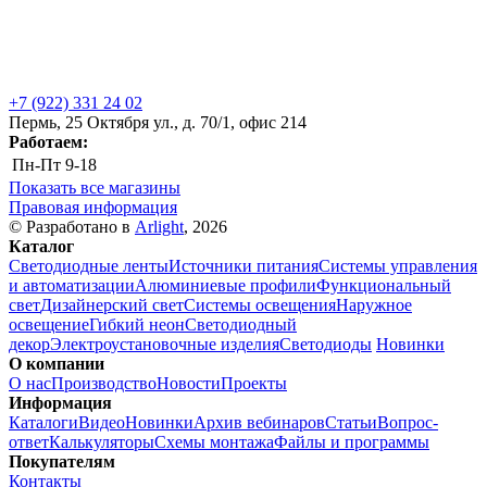
+7 (922) 331 24 02
Пермь, 25 Октября ул., д. 70/1, офис 214
Работаем:
Пн-Пт
9-18
Показать все магазины
Правовая информация
© Разработано в
Arlight
, 2026
Каталог
Светодиодные ленты
Источники питания
Системы управления
и автоматизации
Алюминиевые профили
Функциональный
свет
Дизайнерский свет
Системы освещения
Наружное
освещение
Гибкий неон
Светодиодный
декор
Электроустановочные изделия
Светодиоды
Новинки
О компании
О нас
Производство
Новости
Проекты
Информация
Каталоги
Видео
Новинки
Архив вебинаров
Статьи
Вопрос-
ответ
Калькуляторы
Схемы монтажа
Файлы и программы
Покупателям
Контакты