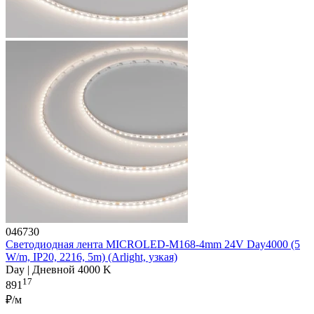
046730
Светодиодная лента MICROLED-M168-4mm 24V Day4000 (5
W/m, IP20, 2216, 5m) (Arlight, узкая)
Day | Дневной 4000 K
17
891
₽/м