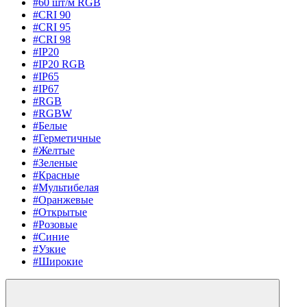
#60 шт/м RGB
#CRI 90
#CRI 95
#CRI 98
#IP20
#IP20 RGB
#IP65
#IP67
#RGB
#RGBW
#Белые
#Герметичные
#Желтые
#Зеленые
#Красные
#Мультибелая
#Оранжевые
#Открытые
#Розовые
#Синие
#Узкие
#Широкие