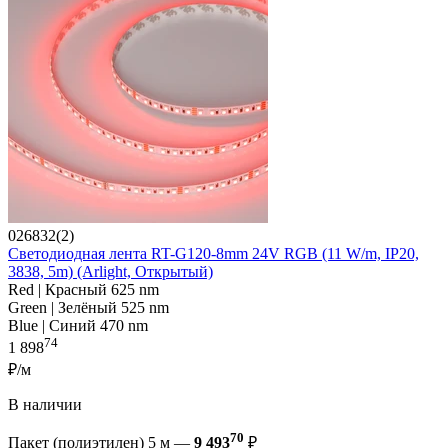
026832(2)
Светодиодная лента RT-G120-8mm 24V RGB (11 W/m, IP20,
3838, 5m) (Arlight, Открытый)
Red | Красный 625 nm
Green | Зелёный 525 nm
Blue | Синий 470 nm
74
1 898
₽/м
В наличии
70
Пакет (полиэтилен) 5 м —
9 493
₽