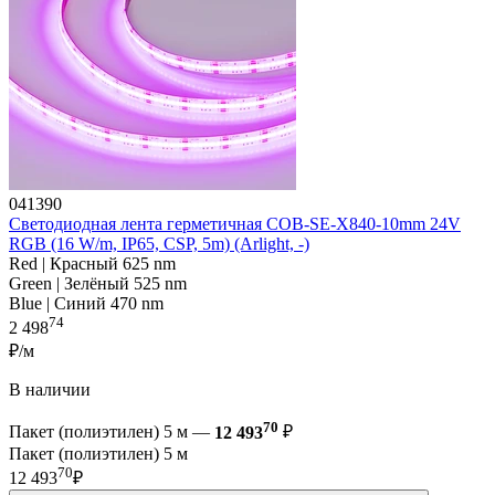
041390
Светодиодная лента герметичная COB-SE-X840-10mm 24V
RGB (16 W/m, IP65, CSP, 5m) (Arlight, -)
Red | Красный 625 nm
Green | Зелёный 525 nm
Blue | Синий 470 nm
74
2 498
₽/м
В наличии
70
Пакет (полиэтилен) 5 м —
12 493
₽
Пакет (полиэтилен) 5 м
70
12 493
₽