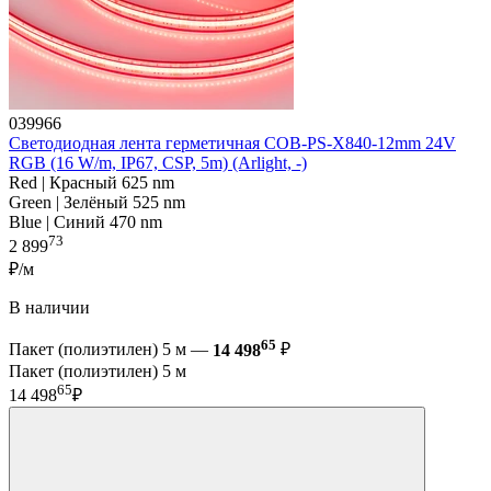
039966
Светодиодная лента герметичная COB-PS-X840-12mm 24V
RGB (16 W/m, IP67, CSP, 5m) (Arlight, -)
Red | Красный 625 nm
Green | Зелёный 525 nm
Blue | Синий 470 nm
73
2 899
₽/м
В наличии
65
Пакет (полиэтилен) 5 м —
14 498
₽
Пакет (полиэтилен) 5 м
65
14 498
₽