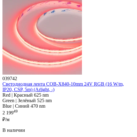
039742
Светодиодная лента COB-X840-10mm 24V RGB (16 W/m,
IP20, CSP, 5m) (Arlight, -)
Red | Красный 625 nm
Green | Зелёный 525 nm
Blue | Синий 470 nm
49
2 199
₽/м
В наличии