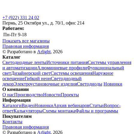
+7 (922) 331 24 02
Пермь, 25 Октября ул., д. 70/1, офис 214
Работаем:
Пн-Пт
9-18
Показать все магазины
Правовая информация
© Разработано в
Arlight
, 2026
Каталог
Светодиодные ленты
Источники питания
Системы управления
и автоматизации
Алюминиевые профили
Функциональный
свет
Дизайнерский свет
Системы освещения
Наружное
освещение
Гибкий неон
Светодиодный
декор
Электроустановочные изделия
Светодиоды
Новинки
О компании
О нас
Производство
Новости
Проекты
Информация
Каталоги
Видео
Новинки
Архив вебинаров
Статьи
Вопрос-
ответ
Калькуляторы
Схемы монтажа
Файлы и программы
Покупателям
Контакты
Правовая информация
© Разработано в
Arlight
, 2026