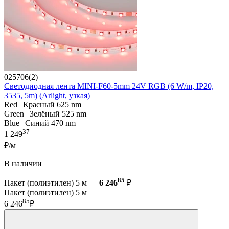
025706(2)
Светодиодная лента MINI-F60-5mm 24V RGB (6 W/m, IP20,
3535, 5m) (Arlight, узкая)
Red | Красный 625 nm
Green | Зелёный 525 nm
Blue | Синий 470 nm
37
1 249
₽/м
В наличии
85
Пакет (полиэтилен) 5 м —
6 246
₽
Пакет (полиэтилен) 5 м
85
6 246
₽