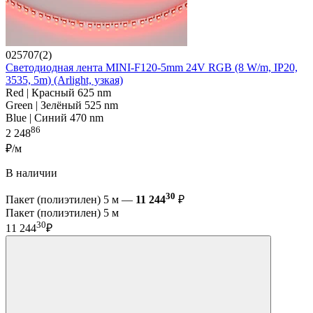
025707(2)
Светодиодная лента MINI-F120-5mm 24V RGB (8 W/m, IP20,
3535, 5m) (Arlight, узкая)
Red | Красный 625 nm
Green | Зелёный 525 nm
Blue | Синий 470 nm
86
2 248
₽/м
В наличии
30
Пакет (полиэтилен) 5 м —
11 244
₽
Пакет (полиэтилен) 5 м
30
11 244
₽