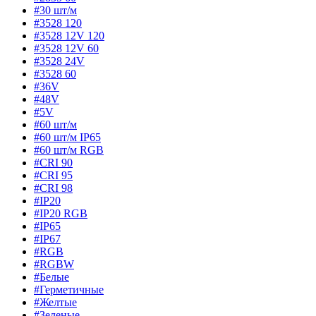
#30 шт/м
#3528 120
#3528 12V 120
#3528 12V 60
#3528 24V
#3528 60
#36V
#48V
#5V
#60 шт/м
#60 шт/м IP65
#60 шт/м RGB
#CRI 90
#CRI 95
#CRI 98
#IP20
#IP20 RGB
#IP65
#IP67
#RGB
#RGBW
#Белые
#Герметичные
#Желтые
#Зеленые