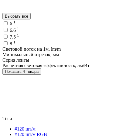
Выбрать все
1
6
1
6.6
1
7.5
1
8
Световой поток на 1м, lm/m
Минимальный отрезок, мм
Серия ленты
Расчетная световая эффективность, лм/Вт
Показать 4 товара
Теги
#120 шт/м
#120 шт/м RGB