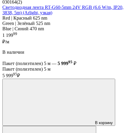
030164(2)
Светодиодная лента RT-G60-5mm 24V RGB (6.6 W/m, IP20,
3838, 5m) (Arlight, узкая)
Red | Красный 625 nm
Green | Зелёный 525 nm
Blue | Синий 470 nm
99
1 199
₽/м
В наличии
95
Пакет (полиэтилен) 5 м —
5 999
₽
Пакет (полиэтилен) 5 м
95
5 999
₽
В корзину