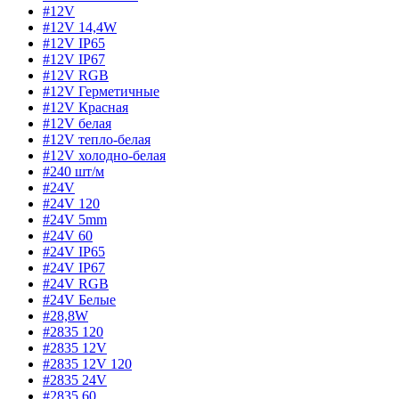
#12V
#12V 14,4W
#12V IP65
#12V IP67
#12V RGB
#12V Герметичные
#12V Красная
#12V белая
#12V тепло-белая
#12V холодно-белая
#240 шт/м
#24V
#24V 120
#24V 5mm
#24V 60
#24V IP65
#24V IP67
#24V RGB
#24V Белые
#28,8W
#2835 120
#2835 12V
#2835 12V 120
#2835 24V
#2835 60