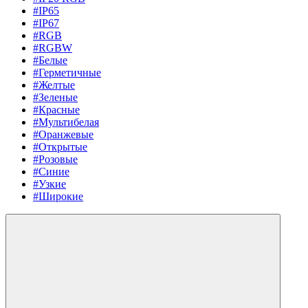
#IP65
#IP67
#RGB
#RGBW
#Белые
#Герметичные
#Желтые
#Зеленые
#Красные
#Мультибелая
#Оранжевые
#Открытые
#Розовые
#Синие
#Узкие
#Широкие