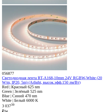
056877
Светодиодная лента RT-A168-10mm 24V RGBW-White (20
W/m, IP20, 5m) (Arlight, высок.эфф.150 лм/Вт)
Red | Красный 625 nm
Green | Зелёный 525 nm
Blue | Синий 470 nm
White | Белый 6000 K
39
3 037
₽/м