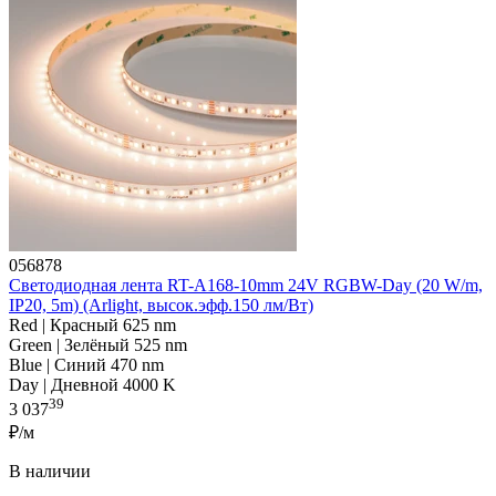
056878
Светодиодная лента RT-A168-10mm 24V RGBW-Day (20 W/m,
IP20, 5m) (Arlight, высок.эфф.150 лм/Вт)
Red | Красный 625 nm
Green | Зелёный 525 nm
Blue | Синий 470 nm
Day | Дневной 4000 K
39
3 037
₽/м
В наличии