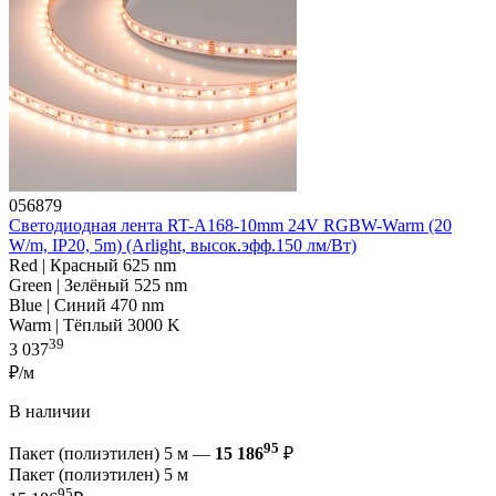
056879
Светодиодная лента RT-A168-10mm 24V RGBW-Warm (20
W/m, IP20, 5m) (Arlight, высок.эфф.150 лм/Вт)
Red | Красный 625 nm
Green | Зелёный 525 nm
Blue | Синий 470 nm
Warm | Тёплый 3000 K
39
3 037
₽/м
В наличии
95
Пакет (полиэтилен) 5 м —
15 186
₽
Пакет (полиэтилен) 5 м
95