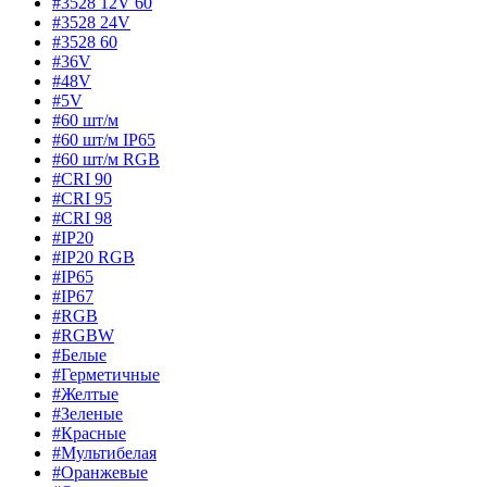
#3528 12V 60
#3528 24V
#3528 60
#36V
#48V
#5V
#60 шт/м
#60 шт/м IP65
#60 шт/м RGB
#CRI 90
#CRI 95
#CRI 98
#IP20
#IP20 RGB
#IP65
#IP67
#RGB
#RGBW
#Белые
#Герметичные
#Желтые
#Зеленые
#Красные
#Мультибелая
#Оранжевые