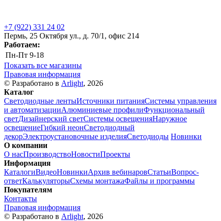
+7 (922) 331 24 02
Пермь, 25 Октября ул., д. 70/1, офис 214
Работаем:
Пн-Пт
9-18
Показать все магазины
Правовая информация
© Разработано в
Arlight
, 2026
Каталог
Светодиодные ленты
Источники питания
Системы управления
и автоматизации
Алюминиевые профили
Функциональный
свет
Дизайнерский свет
Системы освещения
Наружное
освещение
Гибкий неон
Светодиодный
декор
Электроустановочные изделия
Светодиоды
Новинки
О компании
О нас
Производство
Новости
Проекты
Информация
Каталоги
Видео
Новинки
Архив вебинаров
Статьи
Вопрос-
ответ
Калькуляторы
Схемы монтажа
Файлы и программы
Покупателям
Контакты
Правовая информация
© Разработано в
Arlight
, 2026