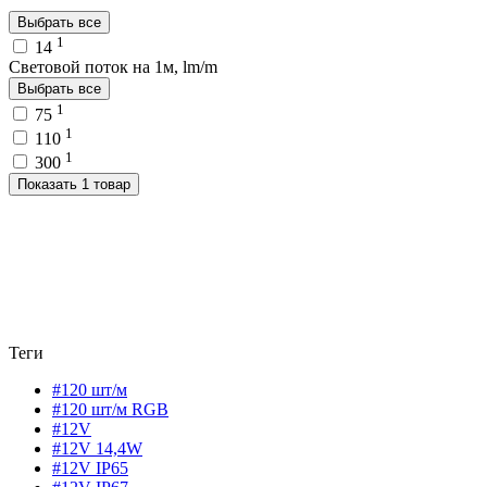
Выбрать все
1
14
Световой поток на 1м, lm/m
Выбрать все
1
75
1
110
1
300
Показать 1 товар
Теги
#120 шт/м
#120 шт/м RGB
#12V
#12V 14,4W
#12V IP65