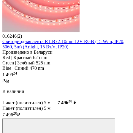
016246(2)
Светодиодная лента RT-B72-10mm 12V RGB (15 W/m, IP20,
5060, 5m) (Arlight, 15 Вт/м, IP20)
Произведено в Беларуси
Red | Красный 625 nm
Green | Зелёный 525 nm
Blue | Синий 470 nm
24
1 499
₽/м
В наличии
20
Пакет (полиэтилен) 5 м —
7 496
₽
Пакет (полиэтилен) 5 м
20
7 496
₽