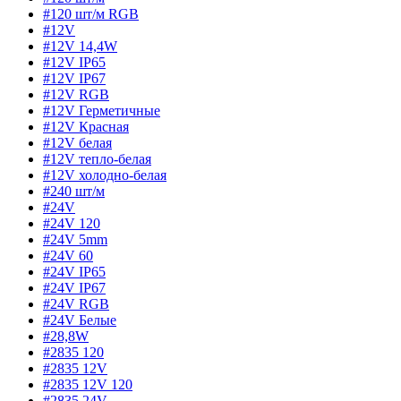
#120 шт/м RGB
#12V
#12V 14,4W
#12V IP65
#12V IP67
#12V RGB
#12V Герметичные
#12V Красная
#12V белая
#12V тепло-белая
#12V холодно-белая
#240 шт/м
#24V
#24V 120
#24V 5mm
#24V 60
#24V IP65
#24V IP67
#24V RGB
#24V Белые
#28,8W
#2835 120
#2835 12V
#2835 12V 120
#2835 24V