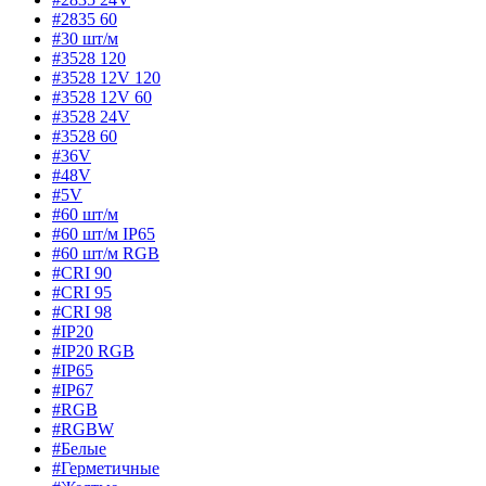
#2835 60
#30 шт/м
#3528 120
#3528 12V 120
#3528 12V 60
#3528 24V
#3528 60
#36V
#48V
#5V
#60 шт/м
#60 шт/м IP65
#60 шт/м RGB
#CRI 90
#CRI 95
#CRI 98
#IP20
#IP20 RGB
#IP65
#IP67
#RGB
#RGBW
#Белые
#Герметичные