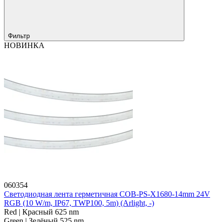
Фильтр
НОВИНКА
060354
Светодиодная лента герметичная COB-PS-X1680-14mm 24V
RGB (10 W/m, IP67, TWP100, 5m) (Arlight, -)
Red | Красный 625 nm
Green | Зелёный 525 nm