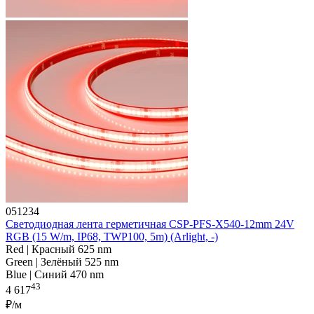
051234
Светодиодная лента герметичная CSP-PFS-X540-12mm 24V
RGB (15 W/m, IP68, TWP100, 5m) (Arlight, -)
Red | Красный 625 nm
Green | Зелёный 525 nm
Blue | Синий 470 nm
43
4 617
₽/м