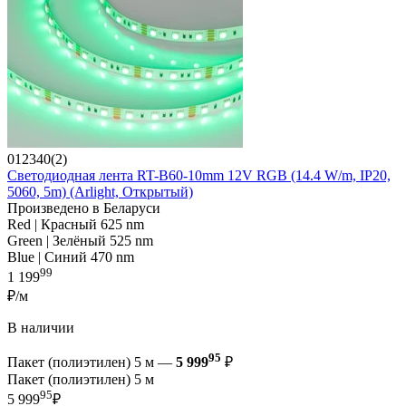
012340(2)
Светодиодная лента RT-B60-10mm 12V RGB (14.4 W/m, IP20,
5060, 5m) (Arlight, Открытый)
Произведено в Беларуси
Red | Красный 625 nm
Green | Зелёный 525 nm
Blue | Синий 470 nm
99
1 199
₽/м
В наличии
95
Пакет (полиэтилен) 5 м —
5 999
₽
Пакет (полиэтилен) 5 м
95
5 999
₽